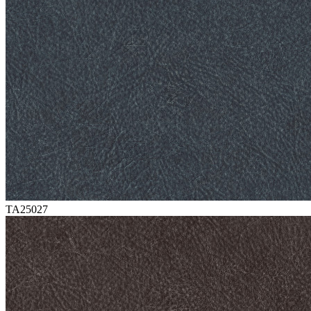
TA25027