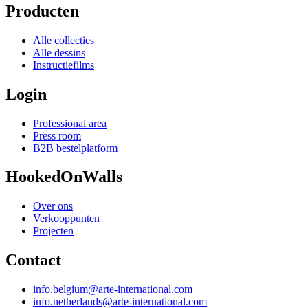
Producten
Alle collecties
Alle dessins
Instructiefilms
Login
Professional area
Press room
B2B bestelplatform
HookedOnWalls
Over ons
Verkooppunten
Projecten
Contact
info.belgium@arte-international.com
info.netherlands@arte-international.com