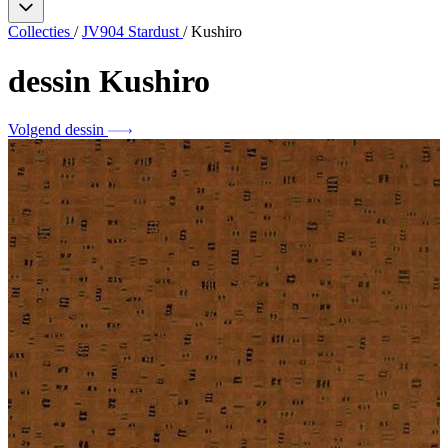
Collecties
/
JV904 Stardust
/
Kushiro
dessin
Kushiro
Volgend dessin