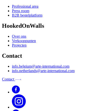
Professional area
Press room
B2B bestelplatform
HookedOnWalls
Over ons
Verkooppunten
Projecten
Contact
info.belgium@arte-international.com
info.netherlands@arte-international.com
Contact