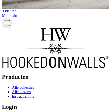
3 kleuren
Mountain
Producten
Alle collecties
Alle dessins
Instructiefilms
Login